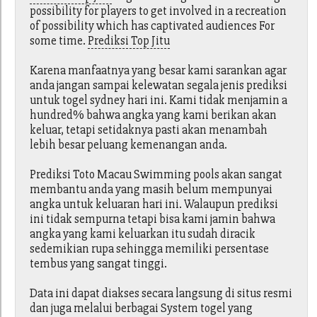
possibility for players to get involved in a recreation
of possibility which has captivated audiences For
some time.
Prediksi Top Jitu
Karena manfaatnya yang besar kami sarankan agar
anda jangan sampai kelewatan segala jenis prediksi
untuk togel sydney hari ini. Kami tidak menjamin a
hundred% bahwa angka yang kami berikan akan
keluar, tetapi setidaknya pasti akan menambah
lebih besar peluang kemenangan anda.
Prediksi Toto Macau Swimming pools akan sangat
membantu anda yang masih belum mempunyai
angka untuk keluaran hari ini. Walaupun prediksi
ini tidak sempurna tetapi bisa kami jamin bahwa
angka yang kami keluarkan itu sudah diracik
sedemikian rupa sehingga memiliki persentase
tembus yang sangat tinggi.
Data ini dapat diakses secara langsung di situs resmi
dan juga melalui berbagai System togel yang