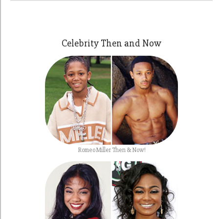
Celebrity Then and Now
Romeo Miller Then & Now!