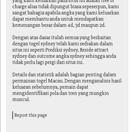
yang kami keluarkan pada situs ini adalah free of
charge alias tidak dipungut biasa sepeserpun, kami
sangat bahagia apabila angka yang kami keluarkan
dapat membantu anda untuk mendapatkan
kemenangan besar dalam 4d, 3d maupun 2d.
Dengan atas dasar itulah semua yang berkaitan
dengan togel sydney telah kami sediakan dalam
situs ini seperti Prediksi sydney, Reside attract
sydney dan outcome angka sydney sehingga anda
tidak perlu lagi pergi dari situs ini.
Details dan statistik adalah bagian penting dalam
permainan togel Macau. Dengan menganalisis hasil
keluaran sebelumnya, pemain dapat
mengidentifikasi pola dan tren yang mungkin
muncul.
Report this page