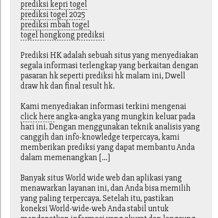
prediksi kepri togel
prediksi togel 2025
prediksi mbah togel
togel hongkong prediksi
Prediksi HK adalah sebuah situs yang menyediakan
segala informasi terlengkap yang berkaitan dengan
pasaran hk seperti prediksi hk malam ini, Dwell
draw hk dan final result hk.
Kami menyediakan informasi terkini mengenai
click here
angka-angka yang mungkin keluar pada
hari ini. Dengan menggunakan teknik analisis yang
canggih dan info-knowledge terpercaya, kami
memberikan prediksi yang dapat membantu Anda
dalam memenangkan […]
Banyak situs World wide web dan aplikasi yang
menawarkan layanan ini, dan Anda bisa memilih
yang paling terpercaya. Setelah itu, pastikan
koneksi World-wide-web Anda stabil untuk