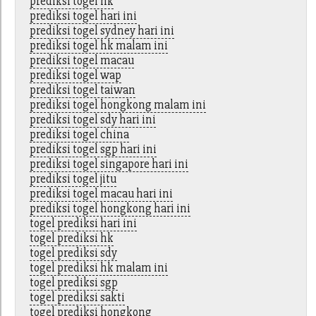
prediksi togel hk
prediksi togel hari ini
prediksi togel sydney hari ini
prediksi togel hk malam ini
prediksi togel macau
prediksi togel wap
prediksi togel taiwan
prediksi togel hongkong malam ini
prediksi togel sdy hari ini
prediksi togel china
prediksi togel sgp hari ini
prediksi togel singapore hari ini
prediksi togel jitu
prediksi togel macau hari ini
prediksi togel hongkong hari ini
togel prediksi hari ini
togel prediksi hk
togel prediksi sdy
togel prediksi hk malam ini
togel prediksi sgp
togel prediksi sakti
togel prediksi hongkong