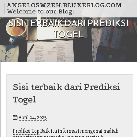
Skip to content
ANGELOSWZEH.BLUXEBLOG.COM
Welcome to our Blog!
SISI TERBAIK DARI PREDIKSI
TOGEL
Sisi terbaik dari Prediksi
Togel
April 24, 2025
Prediksi Top
Baik itu informasi mengenai hadiah